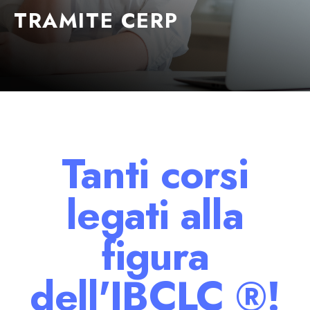
TRAMITE CERP
Tanti corsi
legati alla
figura
dell'IBCLC ®!