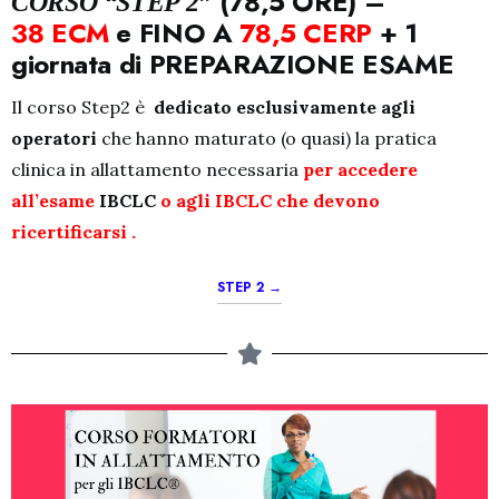
(78,5 ORE) –
CORSO “STEP 2”
38 ECM
e FINO A
78,5 CERP
+ 1
giornata di PREPARAZIONE ESAME
Il corso Step2 è
dedicato esclusivamente agli
operatori
che hanno maturato (o quasi) la pratica
clinica in allattamento necessaria
per accedere
all’esame
IBCLC
o agli IBCLC che devono
ricertificarsi .
STEP 2 →