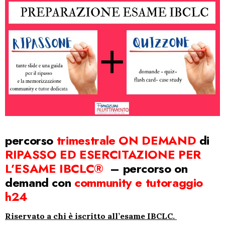
percorso
trimestrale ON DEMAND
di
RIPASSO ED
ESERCITAZIONE PER
L’ESAME IBCLC
®
–
percorso on
demand con
community e tutoraggio
h24
Riservato a chi è iscritto all’esame IBCLC.