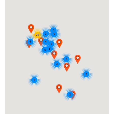
8
3
5
21
6
4
6
3
5
3
3
2
2
2